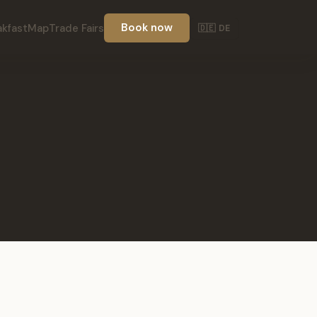
akfast
Map
Trade Fairs
Book now
🇩🇪 DE