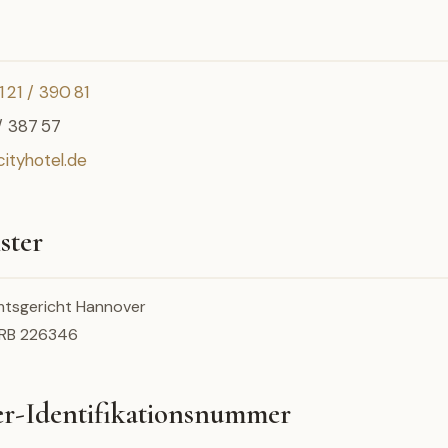
1 21 / 390 81
 / 387 57
ityhotel.de
ster
Amtsgericht Hannover
HRB 226346
er-Identifikationsnummer