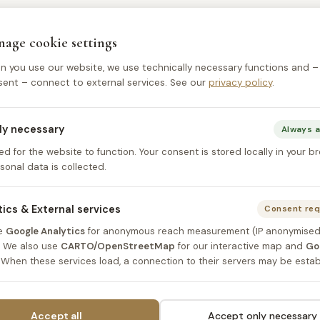
age cookie settings
 you use our website, we use technically necessary functions and –
ent – connect to external services. See our
privacy policy
.
CONTACT
ROOMS
Hindenburgplatz 6
Single Roo
tly necessary
Always a
31134 Hildesheim
Double Ro
ed for the website to function. Your consent is stored locally in your b
sonal data is collected.
Germany
Triple Roo
Quadruple
tics & External services
Consent req
+49 5121 39081
Breakfast
e
Google Analytics
for anonymous reach measurement (IP anonymised
info@ma-cityhotel.de
 We also use
CARTO/OpenStreetMap
for our interactive map and
Go
. When these services load, a connection to their servers may be estab
Reception: 24 hours daily
Accept all
Accept only necessary