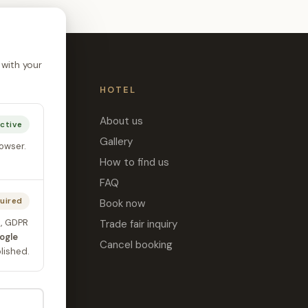
 with your
HOTEL
m
About us
ctive
om
Gallery
rowser.
m
How to find us
 Room
FAQ
uired
Book now
, GDPR
Trade fair inquiry
ogle
Cancel booking
lished.