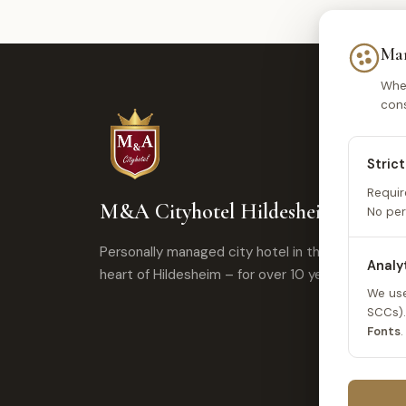
Man
When
cons
Stric
Requir
M&A Cityhotel Hildesheim
No per
Personally managed city hotel in the
Analy
heart of Hildesheim – for over 10 years.
We us
SCCs).
Fonts