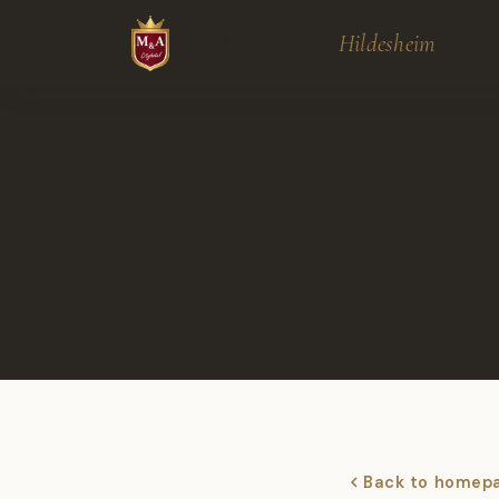
M&A Cityhotel
Hildesheim
Back to homep