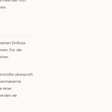
anntwerden von
nen.
keinen Einfluss
men. Für die
eiten
erstöße überprüft.
e permanente
e einer
erden wir